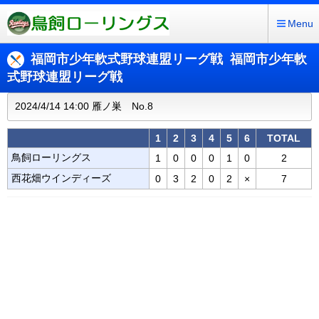
Menu
福岡市少年軟式野球連盟リーグ戦 福岡市少年軟
式野球連盟リーグ戦
2024/4/14 14:00 雁ノ巣 No.8
1
2
3
4
5
6
TOTAL
鳥飼ローリングス
1
0
0
0
1
0
2
西花畑ウインディーズ
0
3
2
0
2
×
7