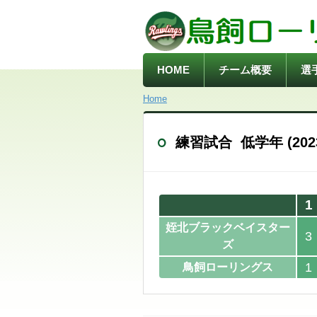
HOME
チーム概要
選
Home
練習試合 低学年 (2023/
1
姪北ブラックベイスター
3
ズ
1
鳥飼ローリングス