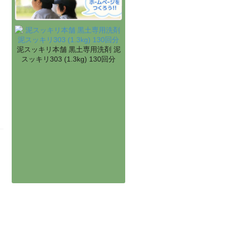
泥スッキリ本舗 黒土専用洗剤 泥
スッキリ303 (1.3kg) 130回分