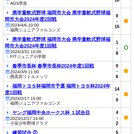
AGS早良
県学童軟式野球 福岡市大会 県学童軟式野球福
0
岡市大会2024年度2回戦
-
2024/4/6 10:00
15
福岡ジュニアファルコンズ
県学童軟式野球 福岡市大会 県学童軟式野球福
1
岡市大会2024年度1回戦
-
2024/3/31 10:00
8
FITジュニア小学部
春季市長杯 春季市長杯2024年度1回戦
0
-
2024/3/9 11:00
6
西高宮リトルメッツ
福岡トヨタ杯福岡市予選 福岡トヨタ杯2024年
14
度1回戦
-
2024/2/17 15:00
0
福岡ジュニアファルコンズ
ヤング福岡中央ホークス杯 １試合目
4
-
2023/12/17 14:00
2
小笹少年野球クラブ
練習試合 ②
5