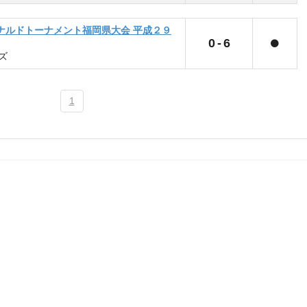
ナルドトーナメント福岡県大会 平成２９
0
-
6
ズ
1