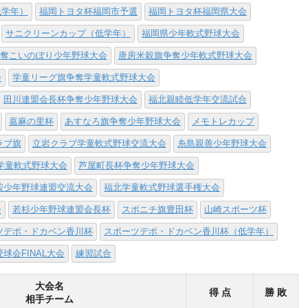
低学年）
福岡トヨタ杯福岡市予選
福岡トヨタ杯福岡県大会
サニクリーンカップ（低学年）
福岡県少年軟式野球大会
奪こいのぼり少年野球大会
唐房米穀旗争奪少年軟式野球大会
会
学童リーグ旗争奪学童軟式野球大会
田川連盟会長杯争奪少年野球大会
福北親睦低学年交流試合
嘉麻の里杯
あすなろ旗争奪少年野球大会
メモトレカップ
ラブ旗
立岩クラブ学童軟式野球交流大会
糸島親善少年野球大会
学童軟式野球大会
芦屋町長杯争奪少年野球大会
鞍少年野球連盟交流大会
福北学童軟式野球選手権大会
会
若杉少年野球連盟会長杯
スポニチ旗豊田杯
山崎スポーツ杯
ツデポ・ドカベン香川杯
スポーツデポ・ドカベン香川杯（低学年）
愛球会FINAL大会
練習試合
大会名
得 点
勝 敗
相手チーム