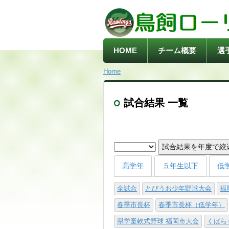
HOME
チーム概要
選
Home
試合結果 一覧
試合結果を年度で絞
高学年
５年生以下
低
全試合
とびうお少年野球大会
福
春季市長杯
春季市長杯（低学年）
県学童軟式野球 福岡市大会
くばら