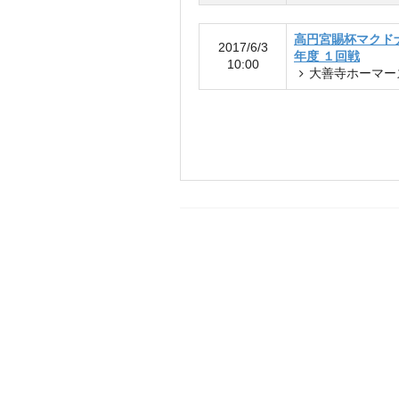
高円宮賜杯マクド
2017/6/3
年度 １回戦
10:00
大善寺ホーマー