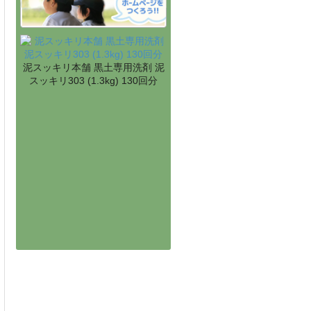
泥スッキリ本舗 黒土専用洗剤 泥
スッキリ303 (1.3kg) 130回分