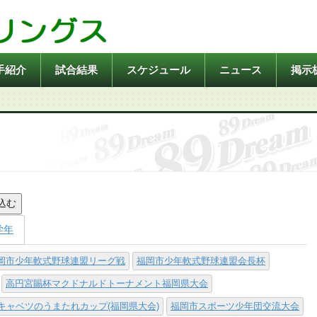
手紹介
試合結果
スケジュール
ニュース
掲示
込む
学年
岡市少年軟式野球連盟リーグ戦
福岡市少年軟式野球連盟会長杯
高円宮賜杯マクドナルドトーナメント福岡県大会
キャベツのうまたれカップ(福岡県大会)
福岡市スポーツ少年団交流大会