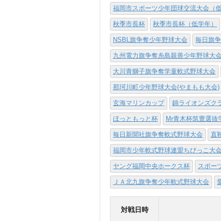
福岡市スポーツ少年団球交流大会（
秋季市長杯
秋季市長杯（低学年）
NSBL旗争奪少年野球大会
毎日旗争
九州電力旗争奪糸島親善少年野球大
大川青獅子旗争奪学童軟式野球大会
那珂川町少年野球大会(やまもも大会)
玄海マリンカップ
錦ライオンズク
ほっともっと杯
Mr青木杯筑豊選抜
毎日新聞社旗争奪軟式野球大会
直
福岡市少年軟式野球連盟ちびっこ大
ヤング福岡中央ホークス杯
スポー
ＪＡ北九旗争奪少年軟式野球大会
対戦日時