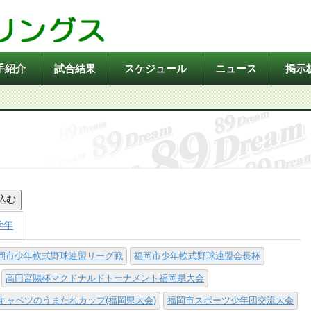
手紹介
試合結果
スケジュール
ニュース
掲示
込む
学年
岡市少年軟式野球連盟リーグ戦
福岡市少年軟式野球連盟会長杯
高円宮賜杯マクドナルドトーナメント福岡県大会
キャベツのうまたれカップ(福岡県大会)
福岡市スポーツ少年団交流大会