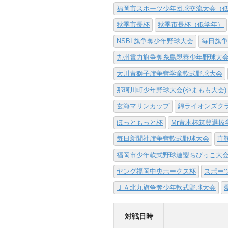
福岡市スポーツ少年団球交流大会（
秋季市長杯
秋季市長杯（低学年）
NSBL旗争奪少年野球大会
毎日旗争
九州電力旗争奪糸島親善少年野球大
大川青獅子旗争奪学童軟式野球大会
那珂川町少年野球大会(やまもも大会)
玄海マリンカップ
錦ライオンズク
ほっともっと杯
Mr青木杯筑豊選抜
毎日新聞社旗争奪軟式野球大会
直
福岡市少年軟式野球連盟ちびっこ大
ヤング福岡中央ホークス杯
スポー
ＪＡ北九旗争奪少年軟式野球大会
対戦日時