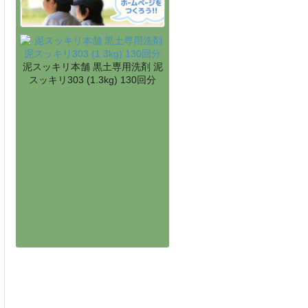
泥スッキリ本舗 黒土専用洗剤 泥
スッキリ303 (1.3kg) 130回分