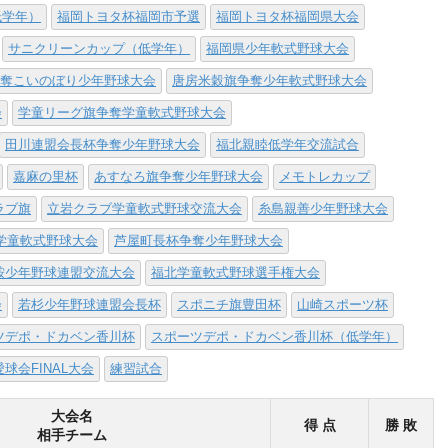
低学年）
福岡トヨタ杯福岡市予選
福岡トヨタ杯福岡県大会
サニクリーンカップ（低学年）
福岡県少年軟式野球大会
奪こいのぼり少年野球大会
唐房米穀旗争奪少年軟式野球大会
会
学童リーグ旗争奪学童軟式野球大会
田川連盟会長杯争奪少年野球大会
福北親睦低学年交流試合
嘉麻の里杯
あすなろ旗争奪少年野球大会
メモトレカップ
ラブ旗
立岩クラブ学童軟式野球交流大会
糸島親善少年野球大会
学童軟式野球大会
芦屋町長杯争奪少年野球大会
鞍少年野球連盟交流大会
福北学童軟式野球選手権大会
会
若杉少年野球連盟会長杯
スポニチ旗豊田杯
山崎スポーツ杯
ツデポ・ドカベン香川杯
スポーツデポ・ドカベン香川杯（低学年）
愛球会FINAL大会
練習試合
大会名
得 点
勝 敗
相手チーム