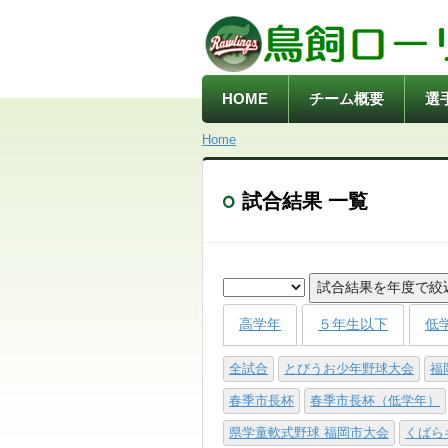
HOME
チーム概要
選
Home
試合結果 一覧
試合結果を年度で絞
高学年
５年生以下
低
全試合
とびうお少年野球大会
福
春季市長杯
春季市長杯（低学年）
県学童軟式野球 福岡市大会
くばら