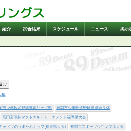
手紹介
試合結果
スケジュール
ニュース
掲示
込む
学年
岡市少年軟式野球連盟リーグ戦
福岡市少年軟式野球連盟会長杯
高円宮賜杯マクドナルドトーナメント福岡県大会
キャベツのうまたれカップ(福岡県大会)
福岡市スポーツ少年団交流大会