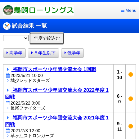
Menu
試合結果 一覧
年度で絞込む
高学年
５年生以下
低学年
福岡市スポーツ少年団交流大会 1回戦
1
-
2023/5/21 10:00
10
城少レッドスターズ
福岡市スポーツ少年団交流大会 2022年度 1
6
-
回戦
0
2022/5/22 9:00
長尾ファイターズ
福岡市スポーツ少年団交流大会 2021年度 1
9
-
回戦
11
2021/7/3 12:00
草ヶ江ストロンガーズ