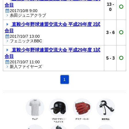
13
-
合目
0
2017/10/8 9:00
糸田ジュニアクラブ
直鞍少年野球連盟交流大会 平成29年度 2試
合目
3
-
6
2017/10/7 13:00
フェニックスBBC
直鞍少年野球連盟交流大会 平成29年度 1試
合目
5
-
3
2017/10/7 11:00
新入ファイヤーズ
1