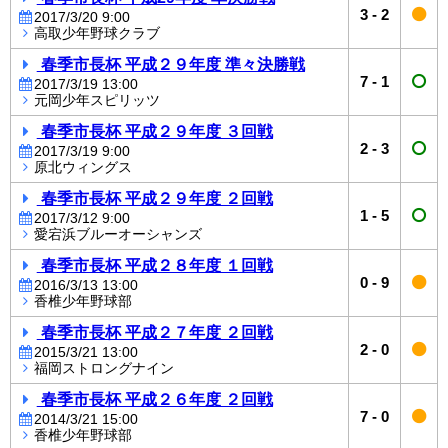
3
-
2
2017/3/20 9:00
高取少年野球クラブ
春季市長杯 平成２９年度 準々決勝戦
7
-
1
2017/3/19 13:00
元岡少年スピリッツ
春季市長杯 平成２９年度 ３回戦
2
-
3
2017/3/19 9:00
原北ウィングス
春季市長杯 平成２９年度 ２回戦
1
-
5
2017/3/12 9:00
愛宕浜ブルーオーシャンズ
春季市長杯 平成２８年度 １回戦
0
-
9
2016/3/13 13:00
香椎少年野球部
春季市長杯 平成２７年度 ２回戦
2
-
0
2015/3/21 13:00
福岡ストロングナイン
春季市長杯 平成２６年度 ２回戦
7
-
0
2014/3/21 15:00
香椎少年野球部