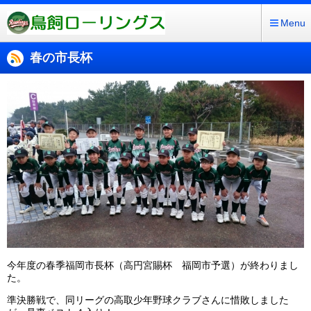
Menu
春の市長杯
今年度の春季福岡市長杯（高円宮賜杯 福岡市予選）が終わりまし
た。
準決勝戦で、同リーグの高取少年野球クラブさんに惜敗しました